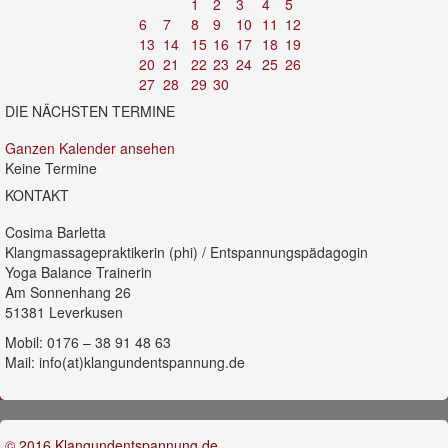
1
2
3
4
5
6
7
8
9
10
11
12
13
14
15
16
17
18
19
20
21
22
23
24
25
26
27
28
29
30
DIE NÄCHSTEN TERMINE
Ganzen Kalender ansehen
Keine Termine
KONTAKT
Cosima Barletta
Klangmassagepraktikerin (phi) / Entspannungspädagogin
Yoga Balance Trainerin
Am Sonnenhang 26
51381 Leverkusen
Mobil: 0176 – 38 91 48 63
Mail: info(at)klangundentspannung.de
© 2016 Klangundentspannung.de