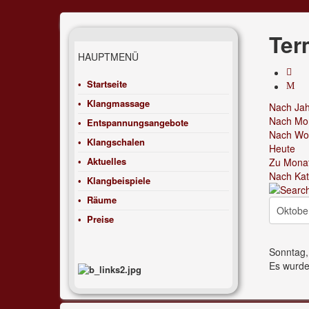
Ter
HAUPTMENÜ
Startseite
Klangmassage
Nach Jah
Nach Mo
Entspannungsangebote
Nach Wo
Klangschalen
Heute
Aktuelles
Zu Mona
Nach Kat
Klangbeispiele
Räume
Preise
Sonntag,
Es wurde